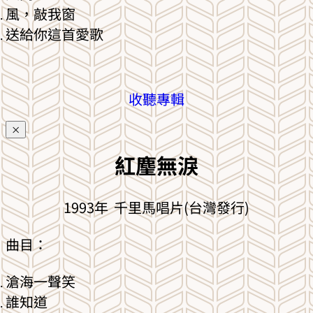
風，敲我窗
送給你這首愛歌
收聽專輯
×
紅麈無淚
1993年 千里馬唱片(台灣發行)
曲目：
滄海一聲笑
誰知道