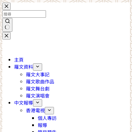
跳
至
主
要
內
找
容
不
到
符
主頁
合
羅文資料
條
羅文大事記
件
羅文歌曲作品
的
羅文舞台劇
結
羅文演唱會
果
中文報導
香港電視
個人專訪
報導