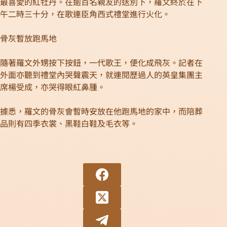
最喜愛的紅牡丹。在逾百名親友的送別下，羅文終於在下
午二時三十分，在歌連臣角西式禮堂進行火化。
骨灰暫放跑馬地
隨著羅文外甥按下按鈕，一代歌王，便化成飛灰。記者在
外面亦聽到禮堂內哭聲震天，就連閱歷過人的英皇集團主
席楊受成，亦哭得眼紅鼻腫。
據悉，羅文的骨灰會暫時安放在他跑馬地的家中，而陪葬
品則有四季衣裳、黑鞋白鞋及毛衣等。