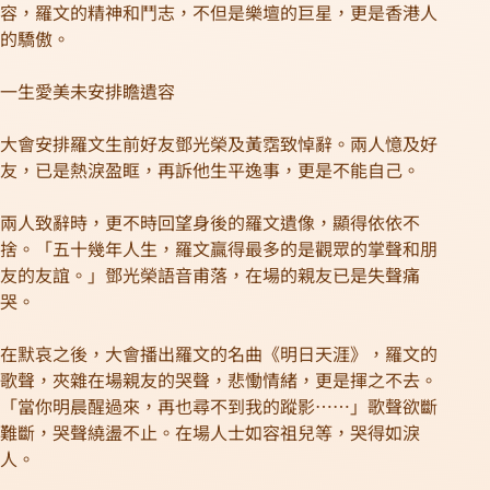
容，羅文的精神和鬥志，不但是樂壇的巨星，更是香港人
的驕傲。
一生愛美未安排瞻遺容
大會安排羅文生前好友鄧光榮及黃霑致悼辭。兩人憶及好
友，已是熱淚盈眶，再訴他生平逸事，更是不能自己。
兩人致辭時，更不時回望身後的羅文遺像，顯得依依不
捨。「五十幾年人生，羅文贏得最多的是觀眾的掌聲和朋
友的友誼。」鄧光榮語音甫落，在場的親友已是失聲痛
哭。
在默哀之後，大會播出羅文的名曲《明日天涯》，羅文的
歌聲，夾雜在場親友的哭聲，悲慟情緒，更是揮之不去。
「當你明晨醒過來，再也尋不到我的蹤影……」歌聲欲斷
難斷，哭聲繞盪不止。在場人士如容祖兒等，哭得如淚
人。