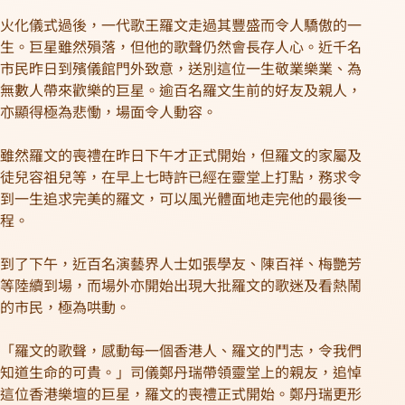
火化儀式過後，一代歌王羅文走過其豐盛而令人驕傲的一
生。巨星雖然殞落，但他的歌聲仍然會長存人心。近千名
市民昨日到殯儀館門外致意，送別這位一生敬業樂業、為
無數人帶來歡樂的巨星。逾百名羅文生前的好友及親人，
亦顯得極為悲慟，場面令人動容。
雖然羅文的喪禮在昨日下午才正式開始，但羅文的家屬及
徒兒容祖兒等，在早上七時許已經在靈堂上打點，務求令
到一生追求完美的羅文，可以風光體面地走完他的最後一
程。
到了下午，近百名演藝界人士如張學友、陳百祥、梅艷芳
等陸續到場，而場外亦開始出現大批羅文的歌迷及看熱鬧
的市民，極為哄動。
「羅文的歌聲，感動每一個香港人、羅文的鬥志，令我們
知道生命的可貴。」司儀鄭丹瑞帶領靈堂上的親友，追悼
這位香港樂壇的巨星，羅文的喪禮正式開始。鄭丹瑞更形