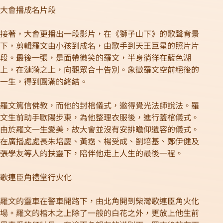
大會播成名片段
接著，大會更播出一段影片，在《獅子山下》的歌聲背景
下，剪輯羅文由小孩到成名，由歌手到天王巨星的照片片
段。最後一張，是面帶微笑的羅文，半身徜徉在藍色湖
上，在漣漪之上，向觀眾合十告別。象徵羅文空前絕後的
一生，得到圓滿的終結。
羅文篤信佛教，而他的封棺儀式，邀得覺光法師說法。羅
文生前助手歐陽步東，為他整理衣服後，進行蓋棺儀式。
由於羅文一生愛美，故大會並沒有安排瞻仰遺容的儀式。
在廣播處處長朱培慶、黃霑、楊受成、劉培基、鄭伊健及
張學友等人的扶靈下，陪伴他走上人生的最後一程。
歌連臣角禮堂行火化
羅文的靈車在警車開路下，由北角開到柴灣歌連臣角火化
場。羅文的棺木之上除了一般的白花之外，更放上他生前