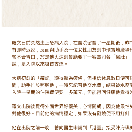
羅文日前突然患上急病入院﹐在醫院留醫了一星期後﹐昨
有即時返家﹐反而與助手及一位女性朋友到中環置地廣場
餐不合胃口﹐於是他火速到餐廳要了一客壽司餐「醫肚」
說﹐是入院以來吸首支煙。
大病初愈的「籮記」顯得較為疲倦﹐但相信休息數日便可
間﹐助手忙於照顧他﹐一時忘記替他交水費﹐結果被水務
入院一星期的住院費便要十多萬元﹐但能得回健康他覺得
羅文出院後覺得外面世界好優美﹐心情開朗﹐因為他最怕
對他很好。目前他的病情穩定﹐如果沒有發燒便不用打針
他在出院之前一晚﹐曾向醫生申請到「港臺」接受陳海琪