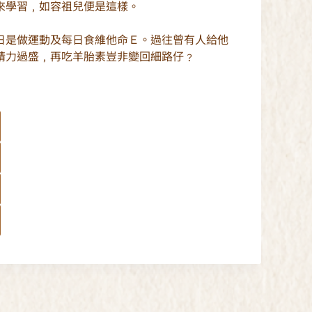
來學習﹐如容祖兒便是這樣。
日是做運動及每日食維他命Ｅ。過往曾有人給他
精力過盛﹐再吃羊胎素豈非變回細路仔﹖