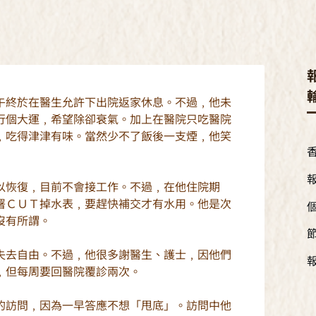
午終於在醫生允許下出院返家休息。不過﹐他未
行個大運﹐希望除卻衰氣。加上在醫院只吃醫院
﹐吃得津津有味。當然少不了飯後一支煙﹐他笑
以恢復﹐目前不會接工作。不過﹐在他住院期
署ＣＵＴ掉水表﹐要趕快補交才有水用。他是次
沒有所謂。
失去自由。不過﹐他很多謝醫生、護士﹐因他們
﹐但每周要回醫院覆診兩次。
的訪問﹐因為一早答應不想「甩底」。訪問中他