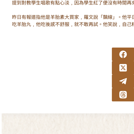
提到對教學生唱歌有點心淡﹐因為學生紅了便沒有時間再
昨日有報道指他是羊胎素大買家﹐羅文說「黐線」。他平
吃羊胎丸﹐他吃後感不舒服﹐就不敢再試。他笑說﹐自己