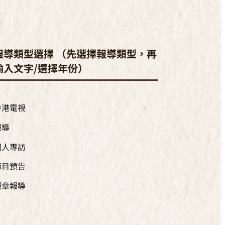
報導類型選擇 （先選擇報導類型，再
輸入文字/選擇年份）
香港電視
報導
個人專訪
節目預告
報章報導