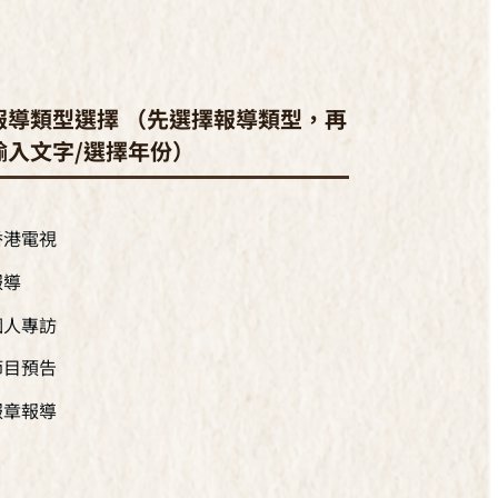
報導類型選擇 （先選擇報導類型，再
輸入文字/選擇年份）
香港電視
報導
個人專訪
節目預告
報章報導