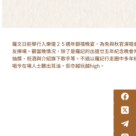
羅文日前舉行入樂壇２５週年銀禧晚宴，為免與秋官演唱
友捧場。觀當晚情况，除了是羅記的出道廿五年紀念晚會
抽獎、祝酒與介紹旗下歌手等。不過以羅記行走圈中多年
唱令在場人士聽出耳油，佢亦越玩越high。