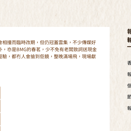
會相撞而臨時改期，但仍冠蓋雲集，不少傳媒好
外，亦是BMG的春茗，少不免有老闆致詞送現金
經驗，都冇人會搶到佢鏡，整晚滿場飛，現場獻