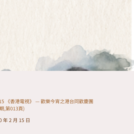
02-15 《香港電視》 — 歡樂今宵之港台同歡慶團
1期,第013頁)
0 年 2 月 15 日