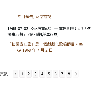
節目預告
,
香港電視
1969-07-02 《香港電視》 — 電影明星出現「弦
韻寄心聲」 (第86期,第039頁)
「弦韻寄心聲」是一個戲劇化歌唱節目。每…
1969 年 7 月 2 日
頁數：
«
1
2
3
4
5
6
7
8
9