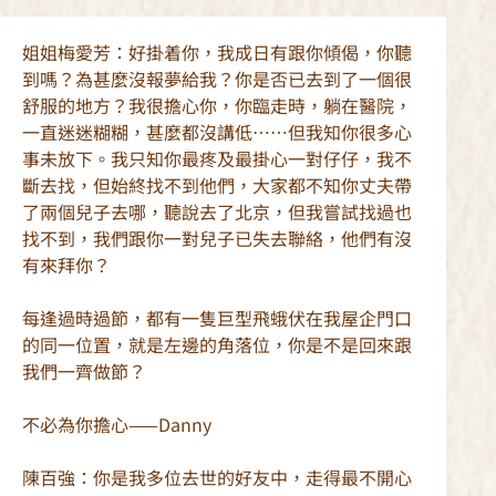
姐姐梅愛芳：好掛着你，我成日有跟你傾偈，你聽
到嗎？為甚麼沒報夢給我？你是否已去到了一個很
舒服的地方？我很擔心你，你臨走時，躺在醫院，
一直迷迷糊糊，甚麼都沒講低……但我知你很多心
事未放下。我只知你最疼及最掛心一對仔仔，我不
斷去找，但始終找不到他們，大家都不知你丈夫帶
了兩個兒子去哪，聽說去了北京，但我嘗試找過也
找不到，我們跟你一對兒子已失去聯絡，他們有沒
有來拜你？
每逢過時過節，都有一隻巨型飛蛾伏在我屋企門口
的同一位置，就是左邊的角落位，你是不是回來跟
我們一齊做節？
不必為你擔心——Danny
陳百強：你是我多位去世的好友中，走得最不開心