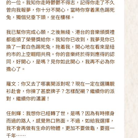
的一位。我知你走時鬱鬱不得志，記得你走了不久
曾向我報夢，你十分不開心，當時你穿着黑色踢死
兔，獨個兒垂下頭，坐在樓梯。
我已幫你完成心願，之後無綫、港台的音樂頒獎禮
都追頒了榮譽獎給你，我知你已收到，我夢見你已
換了一套白色踢死兔，拖着我，開心地在看來是紐
約市的上空翱翔共飛。你的音樂終於得到應得的認
同，好開心，是嗎？見你如此開心，我再不必為你
擔心了。
羅文：你又去了哪裏開派對呢？現在一定在選購靚
衫赴會，你揀了甚麼牌子？怎樣配襯？繼續你的派
對，繼續你的瀟灑！
任劍輝：我想你已經轉了世，是嗎？因為有時擦身
而過的路人，感覺熟口熟面。不過，如給我選擇，
我不會再做有生命的物體，更加不要做龜，要捱一
千年……