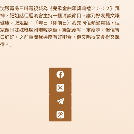
沈殿霞噚日喺電視城為《兒歌金曲頒獎典禮２００２》拜
神，肥姐話佢遲啲會主持一個清談節目。講到好友羅文嘅
健康，肥姐話：「噚日（即前日）我先同佢傾過電話，佢
家姐同妹妹喺廣州嚟咗探佢，籮記瘦就一定瘦喇，但佢胃
口好好，之前重問我邊度有好嘢食，佢又唱得又食得又跳
得。」