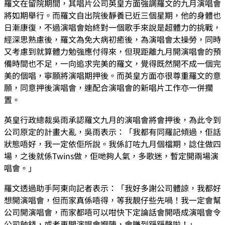
羅文在留院期間，其唱片公司英皇方面強調羅文的九月演唱會
將如期舉行。而羅文自出院後靜養已近三個星期，他的身體也
日漸康復，不過演唱會始終對一個歌手來說是超體力的挑戰，
經深思熟慮後，羅文為免大病初癒後，為演唱會太操勞，同時
又考慮到就算體力勉強應付得來，但現距離九月開演唱會的預
備時間也不足，一向追求完美的羅文，覺得既然開不成一個完
美的個唱，寧願將演唱期押後。而英皇方面亦很尊重羅文的意
願，同意押後演唱會，連配合演唱會的新唱片工作亦一併擱
置。
英皇行政總裁吳雨承認羅文九月的演唱會將會押後，為此令到
公司原定的計畫大亂，吳雨表示：「我都有同羅記傾過，佢話
狀態唔好，我一定依佢所說。我係訂咗九月個檔期，諗住做四
場，之後就係Twins做，佢哋夠人氣，多歌迷，暫定開兩場演
唱會。」
羅文透過助手阿東向記者表示：「我好多謝公司體諒，我都好
想開演唱會，但而家真係唔得，等我靚仔些先喎！我一定會幫
公司開演唱會，而家都唔可以咁快下定論話會開唔成演唱會令
公司蝕錢，或者再開演唱會嗰陣，會賺到踭踭聲啦！」