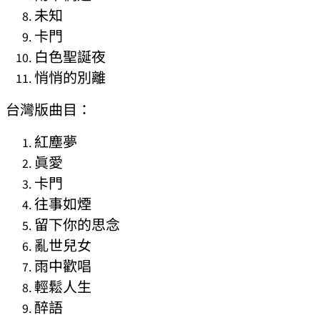
未知
卡門
白色聖誕夜
悄悄的別離
台灣版曲目：
紅塵夢
眞愛
卡門
往事如煙
留下你的思念
亂世兒女
雨中歡唱
輕鬆人生
醉語