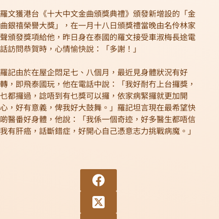
羅文獲港台《十大中文金曲頒獎典禮》頒發新增設的「金
曲銀禧榮譽大獎」，在一月十八日頒獎禮當晚由名伶林家
聲頒發獎項給他，昨日身在泰國的羅文接受車淑梅長途電
話訪問恭賀時，心情愉快說：「多謝！」
羅記由於在屋企悶足七、八個月，最近見身體狀況有好
轉，即飛泰國玩，他在電話中說：「我好耐冇上台攞獎，
乜都攞過，諗唔到有乜獎可以攞，依家病緊攞就更加開
心，好有意義，俾我好大鼓舞。」羅記坦言現在最希望快
啲醫番好身體，他說：「我係一個奇迹，好多醫生都唔信
我有肝癌，話斷錯症，好開心自己憑意志力挑戰病魔。」