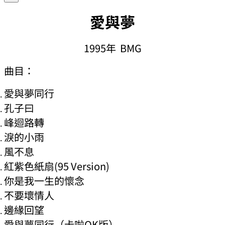
愛與夢
1995年 BMG
曲目：
愛與夢同行
孔子曰
峰迴路轉
淚的小雨
風不息
紅紫色紙扇(95 Version)
你是我一生的懷念
不要壞情人
邊緣回望
愛與夢同行（卡啦OK版）