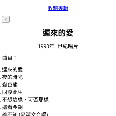
收聽專輯
×
遲
來的愛
1990年
世紀唱片
曲目：
遲來的愛
夜的時光
變色龍
同渡此生
不想這樣，可否那樣
還看今朝
誰不知 (麥潔文合唱)