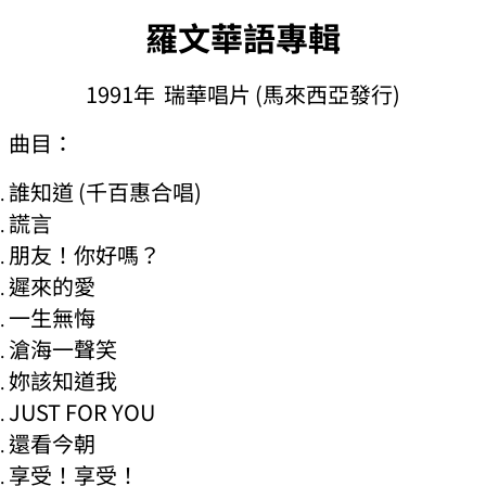
羅文華語專輯
1991年 瑞華唱片 (馬來西亞發行)
曲目：
誰知道 (千百惠合唱)
謊言
朋友！你好嗎？
遲來的愛
一生無悔
滄海一聲笑
妳該知道我
JUST FOR YOU
還看今朝
享受！享受！