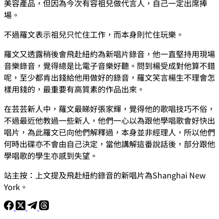
美容產品，但因為今次有容祖兒做代言人，自己一定出席捧
場。
不過羅文表示祖兒只忙住工作，而本身則忙住玩樂。
羅文又透露稍後會飛赴紐約為新唱片錄音，他一直堅持用現場
音樂錄音，覺得總是比電子音樂好聽。問到楊受成對他算不錯
呢，至少都肯出錢給他用做好的錄音，羅文笑言楊生不理會怎
樣用錢的，最重要有高質素的作品出來。
在芸芸新人中，羅文最睇好張家輝，覺得他的歌唱技巧不俗，
不過最近他教過一些新人，他們一心以為跟他學唱歌會好快出
唱片，為此羅文已向他們解釋過，本身並非經理人，所以他們
何時出碟亦不會由自己決定，當他講解這番說話後，部分跟他
學唱歌的學生亦感到失望。
站主按：上文提及飛赴紐約錄音的新唱片為Shanghai New
York。