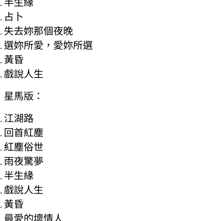
半生緣
占卜
失去妳那個夜晚
選妳所愛，愛妳所選
黃昏
戲說人生
星馬版：
江湖路
回首紅塵
紅塵俗世
雨夜驚夢
半生緣
戲說人生
黃昏
最愛的壞情人