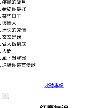
疾風的歲月
始終你最好
某些日子
壞情人
迷失的感情
玄玄是緣
做人做到底
人間
風，敲我窗
送給你這首愛歌
收聽專輯
×
紅麈無淚