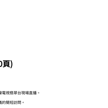
0頁)
線電視翡翠台現場直播。
儀的簡短訪問。