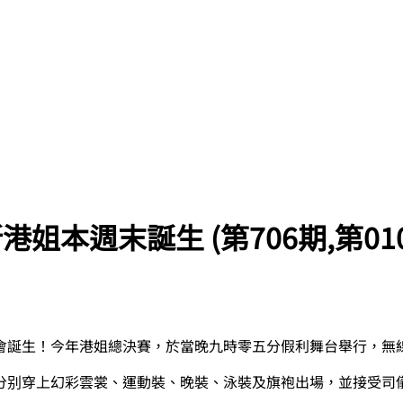
 新港姐本週末誕生 (第706期,第01
會誕生！今年港姐總決賽，於當晚九時零五分假利舞台舉行，無
分别穿上幻彩雲裳、運動裝、晚裝、泳裝及旗袍出場，並接受司