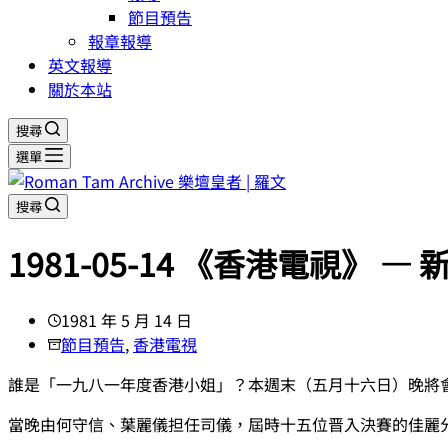
節目預告
報章報導
英文報導
關於本站
搜尋
選單
搜尋
1981-05-14 《香港電視》 —
1981 年 5 月 14 日
節目預告
,
香港電視
誰是「一九八一年度香港小姐」？本週末（五月十六日）晚將
當晚由何守信、葉麗儀担任司儀，屆時十五位晋入決賽的佳麗