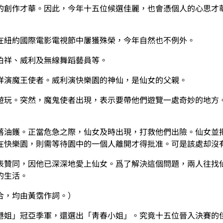
的創作才華。因此，今年十五位候選佳麗，也會憑個人的心思才
在紐約國際電影電視節中屢獲殊榮，今年自然也不例外。
伯祥、威利及無線舞蹈藝員等。
祥演魔王使者。威利演快樂園的神仙，是仙女的父親。
遊玩。突然，魔鬼使者出現，表示要帶他們遊覽一處奇妙的地方
落油鑊。正當危急之際，仙女及時出現，打救他們出險。仙女並
在快樂園，則需等待園中的一個人離開才得批准。可是該處却沒
表贊同，因他已深深地愛上仙女。爲了解決這個問題，兩人往找
的生活。
合，均由黃霑作詞。）
港姐」冠亞季軍，還選出「靑春小姐」。究竟十五位晉入決賽的