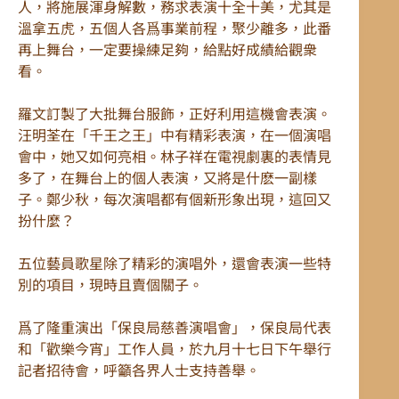
人，將施展渾身解數，務求表演十全十美，尤其是
溫拿五虎，五個人各爲事業前程，聚少離多，此番
再上舞台，一定要操練足夠，給點好成績給觀衆
看。
羅文訂製了大批舞台服飾，正好利用這機會表演。
汪明荃在「千王之王」中有精彩表演，在一個演唱
會中，她又如何亮相。林子祥在電視劇裏的表情見
多了，在舞台上的個人表演，又將是什麽一副樣
子。鄭少秋，每次演唱都有個新形象出現，這回又
扮什麼？
五位藝員歌星除了精彩的演唱外，還會表演一些特
別的項目，現時且賣個關子。
爲了隆重演出「保良局慈善演唱會」，保良局代表
和「歡樂今宵」工作人員，於九月十七日下午舉行
記者招待會，呼籲各界人士支持善舉。