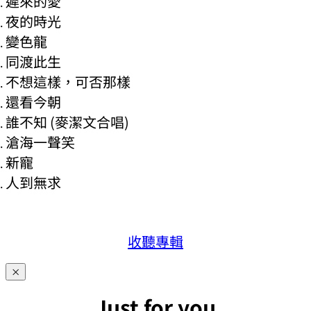
遲來的愛
夜的時光
變色龍
同渡此生
不想這樣，可否那樣
還看今朝
誰不知 (麥潔文合唱)
滄海一聲笑
新寵
人到無求
收聽專輯
×
Just for you