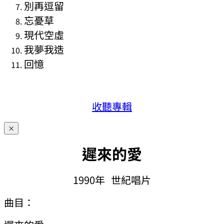
別再逗留
忘憂草
現代空虛
我夢我造
回憶
收聽專輯
×
遲
來的愛
1990年
世紀唱片
曲目：