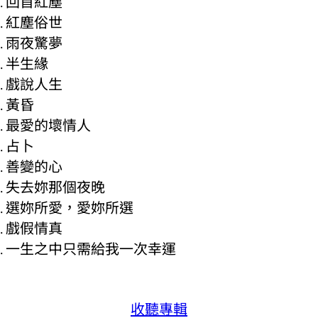
回首紅塵
紅塵俗世
雨夜驚夢
半生緣
戲說人生
黃昏
最愛的壞情人
占卜
善變的心
失去妳那個夜晚
選妳所愛，愛妳所選
戲假情真
一生之中只需給我一次幸運
收聽專輯