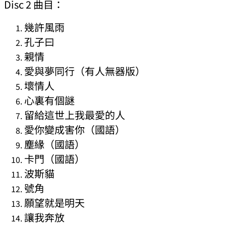
Disc 2 曲目：
幾許風雨
孔子曰
親情
愛與夢同行（有人無器版）
壞情人
心裏有個謎
留給這世上我最愛的人
愛你變成害你（國語）
塵緣（國語）
卡門（國語）
波斯貓
號角
願望就是明天
讓我奔放