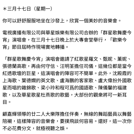
＊三月十七日（星期一）
你可以舒舒服服地坐在沙發上，欣賞一個美妙的音樂會。
電視廣播有限公司與華星娛樂有限公司合辦的「群星歌舞慶今
宵」演唱會，在三月十七日晚上於大專會堂舉行，「歡樂今
宵」節目屆時作現場實地轉播。
「群星歌舞慶今宵」演唱會邀請了紅歌星羅文、甄妮、薰妮、
張德蘭高歌，再由何守信、汪明荃擔任司儀，這幾位都是當今
紅透歌壇的巨星，這演唱會的陣容可不簡單。此外，沈殿霞的
上海歌、葉德嫻的英文歌、盧海鵬的客家歌、盧大偉扮外國歌
星而唱的雜錦歌、梁小玲和程可爲的國語歌、陳儀馨的福建
歌，以及華星歌星杜燕歌的歌藝，大部份的觀衆將可一新耳
目。
顧嘉輝領導的廿二人大樂隊擔任伴奏，無線的舞蹈藝員以舞藝
陪襯，這樣陣容的音樂會，要撲飛談何容易。還好，這一次你
不必花費分文，就極視聽之娛。