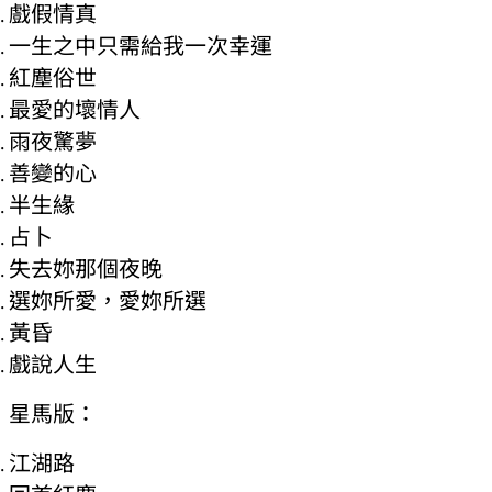
戲假情真
一生之中只需給我一次幸運
紅塵俗世
最愛的壞情人
雨夜驚夢
善變的心
半生緣
占卜
失去妳那個夜晚
選妳所愛，愛妳所選
黃昏
戲說人生
星馬版：
江湖路