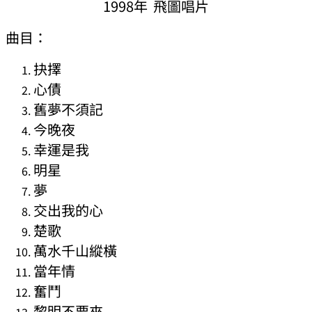
1998年 飛圖唱片
曲目：
抉擇
心債
舊夢不須記
今晚夜
幸運是我
明星
夢
交出我的心
楚歌
萬水千山縱橫
當年情
奮鬥
黎明不要來