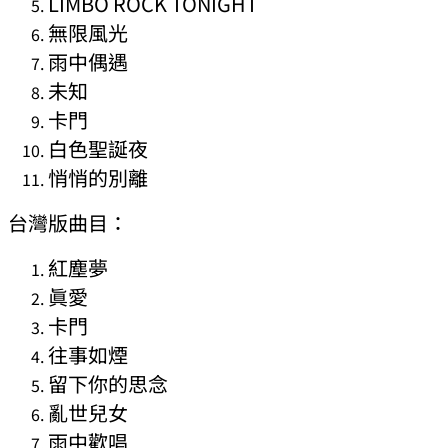
LIMBO ROCK TONIGHT
無限風光
雨中偶遇
未知
卡門
白色聖誕夜
悄悄的別離
台灣版曲目：
紅塵夢
眞愛
卡門
往事如煙
留下你的思念
亂世兒女
雨中歡唱