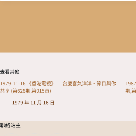
查看其他
1979-11-16 《香港電視》 — 台慶喜氣洋洋·節目與你
198
共享 (第628期,第015頁)
期,第
1979 年 11 月 16 日
聯絡站主