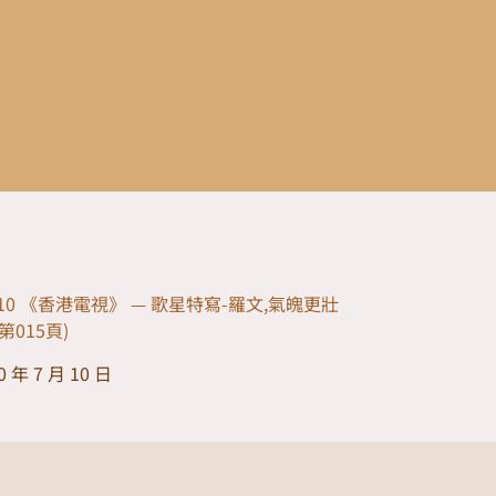
07-10 《香港電視》 — 歌星特寫-羅文,氣魄更壯
,第015頁)
0 年 7 月 10 日