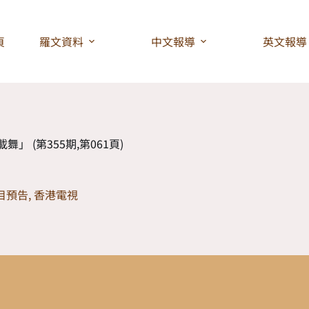
頁
羅文資料
中文報導
英文報導
舞」 (第355期,第061頁)
目預告
,
香港電視