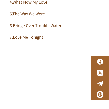
4.What Now My Love
5.The Way We Were
6.Bridge Over Trouble Water
7.Love Me Tonight