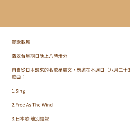
載歌載舞
翡翠台星期日晚上八時卅分
甫自從日本歸來的名歌星羅文，應邀在本週日（八月二十
歌曲：
1.Sing
2.Free As The Wind
3.日本歌:離別鐘聲