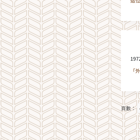
這
19
「
頁數：