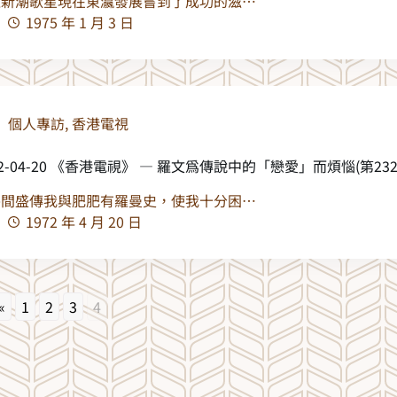
位新潮歌星現在東瀛發展嘗到了成功的滋…
1975 年 1 月 3 日
個人專訪
,
香港電視
72-04-20 《香港電視》 — 羅文爲傳說中的「戀愛」而煩惱(第232期,
外間盛傳我與肥肥有羅曼史，使我十分困…
1972 年 4 月 20 日
«
1
2
3
4