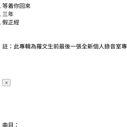
等着你回來
三年
假正經
註：此專輯為羅文生前最後一張全新個人錄音室專
×
曲目：