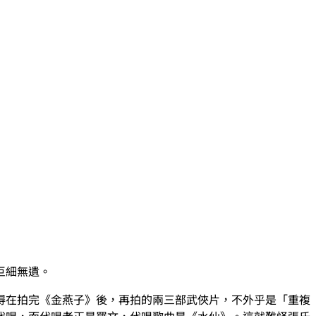
巨細無遺。
得在拍完《金燕子》後，再拍的兩三部武俠片，不外乎是「重複
代唱，而代唱者正是羅文，代唱歌曲是《水仙》。這就難怪張氏