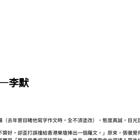
徹—李默
暢（去年曾目睹他寫字作文時，全不須塗改），態度真誠，目光
不算好，卻歪打誤撞給香港樂壇捧出一個羅文。」原來，張徹覺
其實是「眉目俊秀卻演技笨拙」，後來，便連歌曲也得請人幕後