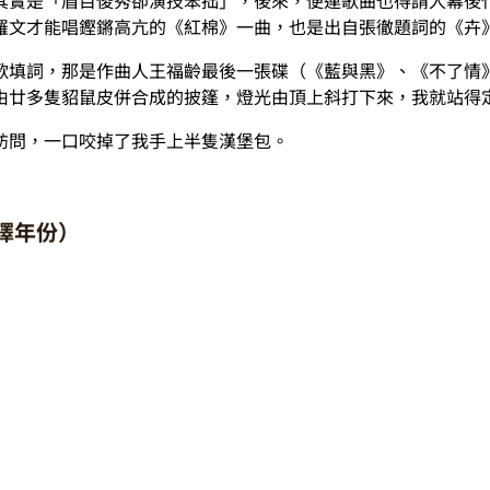
羅文才能唱鏗鏘高亢的《紅棉》一曲，也是出自張徹題詞的《卉
歌填詞，那是作曲人王福齡最後一張碟（《藍與黑》、《不了情
由廿多隻貂鼠皮併合成的披篷，燈光由頂上斜打下來，我就站得
訪問，一口咬掉了我手上半隻漢堡包。
擇年份）