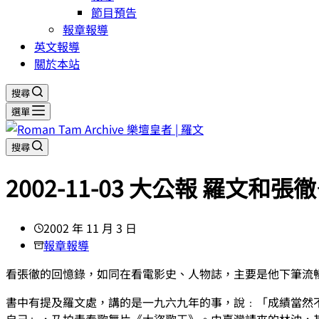
節目預告
報章報導
英文報導
關於本站
搜尋
選單
搜尋
2002-11-03 大公報 羅文和張
2002 年 11 月 3 日
報章報導
看張徹的回憶錄，如同在看電影史、人物誌，主要是他下筆流
書中有提及羅文處，講的是一九六九年的事，說﹕「成績當然
自己」，乃拍青春歌舞片《大盜歌王》。由臺灣請來的林沖，