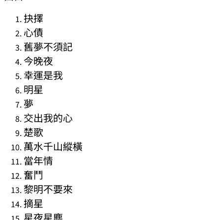
抉擇
心債
舊夢不須記
今晚夜
幸運是我
明星
夢
交出我的心
楚歌
萬水千山縱橫
當年情
奮鬥
黎明不要來
摘星
星夜星塵