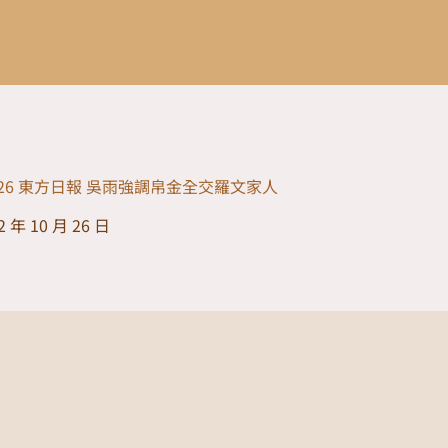
10-26 東方日報 吳雨強調帛金全交羅文家人
2 年 10 月 26 日