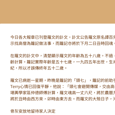
今日各大報章已刊登羅文的訃文，訃文公告羅文原名譚百先
示找高僧為籮記做法事，而籮記亦將於下月二日丑時回魂
在羅文的訃文中，清楚顯示羅文的年齡為五十八歲。不過
齡計算。籮記實際年齡是五十七歲，一九四五年出世，生
紀，所以才誤傳終年五十二歲。
羅文已病逝一星期，昨晚是籮記的「頭七」，籮記的前助手
Terry心情已回復平靜，他說：「頭七會避開傳媒，交
堪輿學家區仲德師傅計算，羅文魂高一丈六尺，將於農曆
將於丑時由西方來，卯時由東方去。而羅文的大殮日子，
骨灰安放地留待家人決定