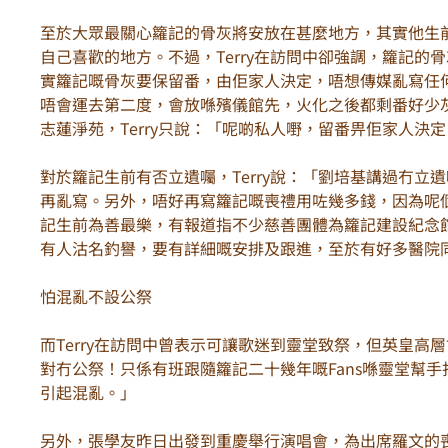
至於大眾最關心籮記的骨灰將安放在甚麼地方，其實他生
自己喜歡的地方。不過，Terry在訪問中卻強調，籮記
實籮記嘅骨灰要保留番，由佢家人決定，唔想傳媒亂寫任
唔會運去第二度，會放喺殯儀館先，火化之後都剩番好少
志蓮淨苑，Terry只說：「呢啲私人嘢，留番畀佢家人決
對於籮記生前有否立遺囑，Terry說：「劉培基講過冇
再亂寫。另外，唔好再寫籮記嘅喪禮用咗幾多錢，因為呢
記生前為善最樂，有報道指不少慈善團體為籮記建設紀念館
有人沽名釣譽，要有詳細嘅安排及跟進，至於有好多醫院
怕混亂不設公祭
而Terry在訪問中曾表示可讓歌迷到靈堂致祭，但英皇高層
對冇公祭！只係有班跟隨籮記二十幾年嘅Fans喺靈堂幫
引起混亂。」
另外，張學友昨日出發到重慶舉行演唱會，為出席羅文的