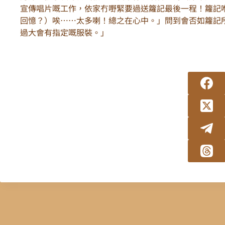
宣傳唱片嘅工作，依家冇嘢緊要過送籮記最後一程！籮記
回憶？）唉……太多喇！總之在心中。」問到會否如籮記
過大會有指定嘅服裝。」