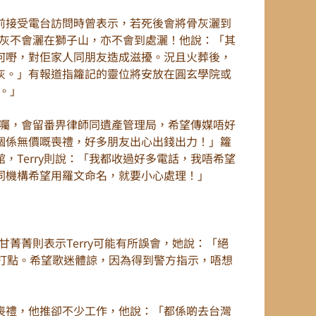
前接受電台訪問時曾表示，若死後會將骨灰灑到
的骨灰不會灑在獅子山，亦不會到處灑！他說：「其
何嘢，對佢家人同朋友造成滋擾。況且火葬後，
灰。」有報道指籮記的靈位將安放在圓玄學院或
定。」
立遺囑，會留番畀律師同遺產管理局，希望傳媒唔好
個係無價嘅喪禮，好多朋友出心出錢出力！」籮
，Terry則說：「我都收過好多電話，我唔希望
同機構希望用羅文命名，就要小心處理！」
甘菁菁則表示Terry可能有所誤會，她說：「絕
手打點。希望歌迷體諒，因為得到警方指示，唔想
喪禮，他推卻不少工作，他說：「都係啲去台灣