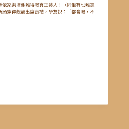
喺依家樂壇係難得嘅真正藝人！（同佢有乜難忘
所願穿得靚靚出席喪禮，學友說：「都會嘅，不