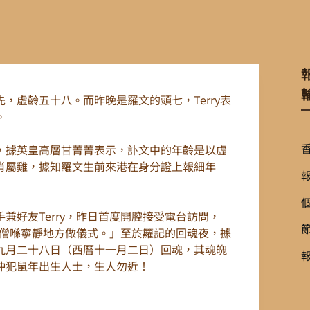
，虛齡五十八。而昨晚是羅文的頭七，Terry表
。
，據英皇高層甘菁菁表示，訃文中的年齡是以虛
肖屬雞，據知羅文生前來港在身分證上報細年
兼好友Terry，昨日首度開腔接受電台訪問，
由高僧喺寧靜地方做儀式。」至於籮記的回魂夜，據
九月二十八日（西曆十一月二日）回魂，其魂魄
沖犯鼠年出生人士，生人勿近！