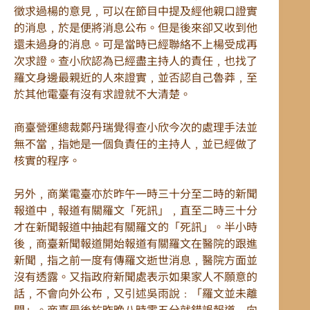
徵求過楊的意見﹐可以在節目中提及經他親口證實
的消息﹐於是便將消息公布。但是後來卻又收到他
還未過身的消息。可是當時已經聯絡不上楊受成再
次求證。查小欣認為已經盡主持人的責任﹐也找了
羅文身邊最親近的人來證實﹐並否認自己魯莽﹐至
於其他電臺有沒有求證就不大清楚。
商臺營運總裁鄭丹瑞覺得查小欣今次的處理手法並
無不當﹐指她是一個負責任的主持人﹐並已經做了
核實的程序。
另外﹐商業電臺亦於昨午一時三十分至二時的新聞
報道中﹐報道有關羅文「死訊」﹐直至二時三十分
才在新聞報道中抽起有關羅文的「死訊」。半小時
後﹐商臺新聞報道開始報道有關羅文在醫院的跟進
新聞﹐指之前一度有傳羅文逝世消息﹐醫院方面並
沒有透露。又指政府新聞處表示如果家人不願意的
話﹐不會向外公布﹐又引述吳雨說﹕「羅文並未離
開」。商臺最後於昨晚八時零五分就錯誤報道﹐向