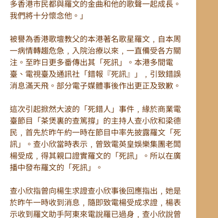
多香港市民都與羅文的金曲和他的歌聲一起成長。
我們將十分懷念他。」
被譽為香港歌壇教父的本港著名歌星羅文﹐自本周
一病情轉趨危急﹐入院治療以來﹐一直備受各方關
注。至昨日更多番傳出其「死訊」。本港多間電
臺、電視臺及通訊社「錯報『死訊』」﹐引致錯誤
消息滿天飛。部分電子媒體事後作出更正及致歉。
這次引起掀然大波的「死錯人」事件﹐緣於商業電
臺節目「茶煲裏的查篤撐」的主持人查小欣和梁德
民﹐首先於昨午約一時在節目中率先披露羅文「死
訊」。查小欣當時表示﹐曾致電英皇娛樂集團老闆
楊受成﹐得其親口證實羅文的「死訊」。所以在廣
播中發布羅文的「死訊」。
查小欣指曾向楊生求證查小欣事後回應指出﹐她是
於昨午一時收到消息﹐隨即致電楊受成求證﹐楊表
示收到羅文助手阿東來電說羅已過身﹐查小欣說曾