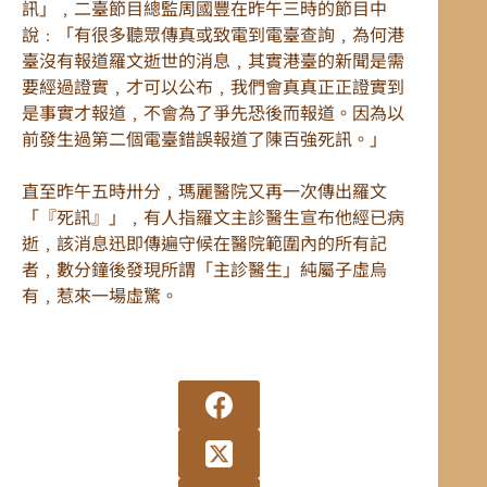
訊」﹐二臺節目總監周國豐在昨午三時的節目中
說﹕「有很多聽眾傳真或致電到電臺查詢﹐為何港
臺沒有報道羅文逝世的消息﹐其實港臺的新聞是需
要經過證實﹐才可以公布﹐我們會真真正正證實到
是事實才報道﹐不會為了爭先恐後而報道。因為以
前發生過第二個電臺錯誤報道了陳百強死訊。」
直至昨午五時卅分﹐瑪麗醫院又再一次傳出羅文
「『死訊』」﹐有人指羅文主診醫生宣布他經已病
逝﹐該消息迅即傳遍守候在醫院範圍內的所有記
者﹐數分鐘後發現所謂「主診醫生」純屬子虛烏
有﹐惹來一場虛驚。