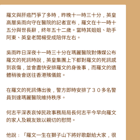
羅文與肝癌鬥爭了多時﹐昨晚十一時三十分﹐英皇
高層吳雨向守在醫院的記者宣布﹐羅文在十一時十
五分與世長辭﹐終年五十二歲。當時其姐姐、助手
阿東、英皇老闆楊受成陪伴左右。
吳雨昨日深夜十一時三十分在瑪麗醫院對傳媒公布
羅文的死訊時說﹐英皇集團上下都對羅文的死訊感
到哀傷﹐並會盡快安排羅文的身後事﹐而羅文的遺
體稍後會送往香港殯儀館。
在羅文的死訊傳出後﹐警方即時安排了３０多名警
員到達瑪麗醫院維持秩序。
何志平深表哀悼民政事務局局長何志平今早向羅文
的家人及親友致以親切的慰問。
他說﹕「羅文一生在獅子山下將好歌獻給大家﹐很