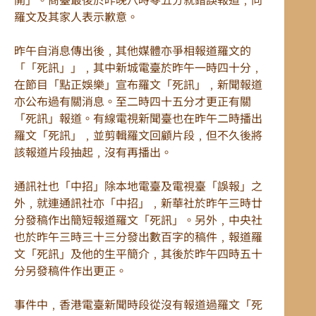
羅文及其家人表示歉意。
昨午自消息傳出後﹐其他媒體亦爭相報道羅文的
「「死訊」」﹐其中新城電臺於昨午一時四十分﹐
在節目「點正娛樂」宣布羅文「死訊」﹐新聞報道
亦公布過有關消息。至二時四十五分才更正有關
「死訊」報道。有線電視新聞臺也在昨午二時播出
羅文「死訊」﹐並剪輯羅文回顧片段﹐但不久後將
該報道片段抽起﹐沒有再播出。
通訊社也「中招」除本地電臺及電視臺「誤報」之
外﹐就連通訊社亦「中招」﹐新華社於昨午三時廿
分發稿作出簡短報道羅文「死訊」。另外﹐中央社
也於昨午三時三十三分發出數百字的稿件﹐報道羅
文「死訊」及他的生平簡介﹐其後於昨午四時五十
分另發稿件作出更正。
事件中﹐香港電臺新聞時段從沒有報道過羅文「死