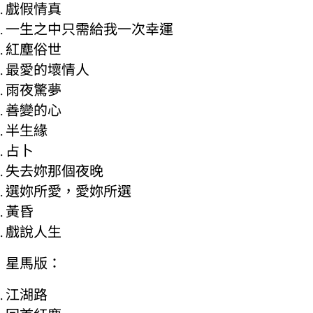
戲假情真
一生之中只需給我一次幸運
紅塵俗世
最愛的壞情人
雨夜驚夢
善變的心
半生緣
占卜
失去妳那個夜晚
選妳所愛，愛妳所選
黃昏
戲說人生
星馬版：
江湖路