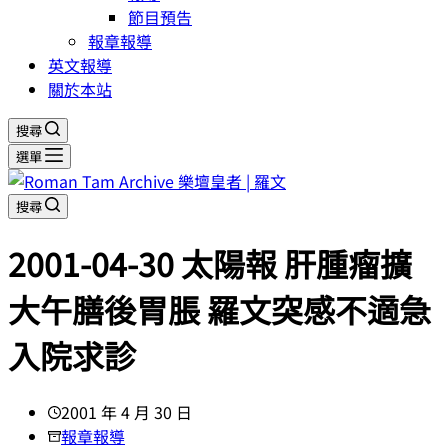
節目預告
報章報導
英文報導
關於本站
搜尋
選單
搜尋
2001-04-30 太陽報 肝腫瘤擴
大午膳後胃脹 羅文突感不適急
入院求診
2001 年 4 月 30 日
報章報導