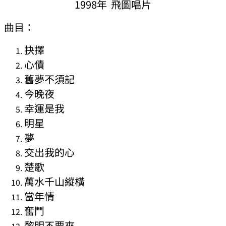
1998年 飛圖唱片
曲目：
抉擇
心債
舊夢不須記
今晚夜
幸運是我
明星
夢
交出我的心
楚歌
萬水千山縱橫
當年情
奮鬥
黎明不要來