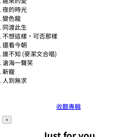
遲來的愛
夜的時光
變色龍
同渡此生
不想這樣，可否那樣
還看今朝
誰不知 (麥潔文合唱)
滄海一聲笑
新寵
人到無求
收聽專輯
×
Just for you