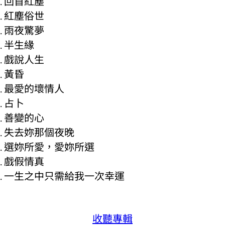
回首紅塵
紅塵俗世
雨夜驚夢
半生緣
戲說人生
黃昏
最愛的壞情人
占卜
善變的心
失去妳那個夜晚
選妳所愛，愛妳所選
戲假情真
一生之中只需給我一次幸運
收聽專輯