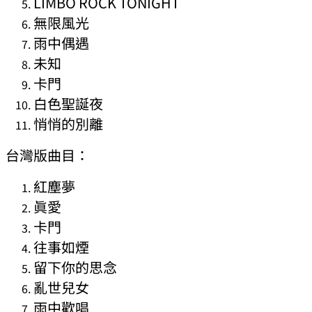
LIMBO ROCK TONIGHT
無限風光
雨中偶遇
未知
卡門
白色聖誕夜
悄悄的別離
台灣版曲目：
紅塵夢
眞愛
卡門
往事如煙
留下你的思念
亂世兒女
雨中歡唱