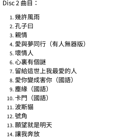
Disc 2 曲目：
幾許風雨
孔子曰
親情
愛與夢同行（有人無器版）
壞情人
心裏有個謎
留給這世上我最愛的人
愛你變成害你（國語）
塵緣（國語）
卡門（國語）
波斯貓
號角
願望就是明天
讓我奔放