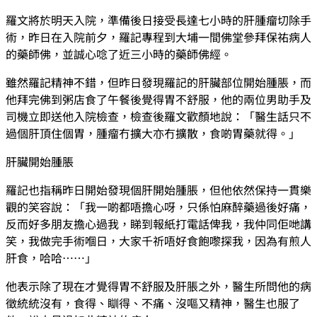
羅文將於明天入院，準備後日接受長達七小時的肝腫瘤切除手
術，昨日在入院前夕，羅記專程到大埔一間佛堂參拜保祐病人
的藥師佛，並誠心唸了近三小時的藥師佛經。
雖然羅記精神不錯，但昨日發現羅記的肝臟部位開始腫脹，而
他拜完佛到粥店食了午餐後覺得胃不舒服，他的兩位男助手及
司機立即送他入院檢查，檢查後羅文歡顏地說：「醫生話只不
過個肝頂住個胃，腫瘤冇擴大亦冇擴散，食啲胃藥就得。」
肝臟開始腫脹
羅記也指稱昨日開始發現個肝開始腫脹，但他依然保持一貫樂
觀的笑容說：「我一啲都唔擔心呀，只係怕麻醉藥過後好痛，
反而好多朋友擔心過我，睇到報紙打電話俾我，我仲同佢哋講
笑，我做完手術嗰日，大家千祈唔好食飽嚟探我，因為有煎人
肝食，哈哈……」
他表示除了現在才覺得胃不舒服及肝脹之外，醫生所問他的病
徵統統沒有，食得、瞓得、不痛、沒嘔又精神，醫生也服了