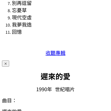
別再逗留
忘憂草
現代空虛
我夢我造
回憶
收聽專輯
×
遲
來的愛
1990年
世紀唱片
曲目：