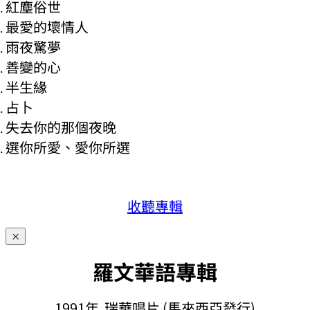
紅塵俗世
最愛的壞情人
雨夜驚夢
善變的心
半生緣
占卜
失去你的那個夜晚
選你所愛、愛你所選
收聽專輯
×
羅文華語專輯
1991年 瑞華唱片 (馬來西亞發行)