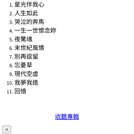
星光伴我心
人生如此
哭泣的奔馬
一生一世懷念妳
夜驚魂
末世紀風情
別再逗留
忘憂草
現代空虛
我夢我造
回憶
收聽專輯
×