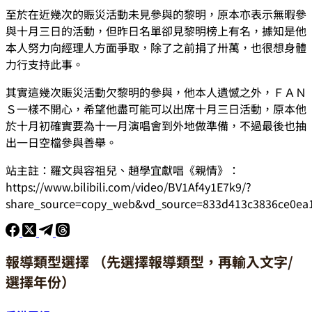
至於在近幾次的賑災活動未見參與的黎明，原本亦表示無暇參
與十月三日的活動，但昨日名單卻見黎明榜上有名，據知是他
本人努力向經理人方面爭取，除了之前捐了卅萬，也很想身體
力行支持此事。
其實這幾次賑災活動欠黎明的參與，他本人遺憾之外，ＦＡＮ
Ｓ一樣不開心，希望他盡可能可以出席十月三日活動，原本他
於十月初確實要為十一月演唱會到外地做準備，不過最後也抽
出一日空檔參與善舉。
站主註：羅文與容祖兒、趙學宜獻唱《親情》：
https://www.bilibili.com/video/BV1Af4y1E7k9/?
share_source=copy_web&vd_source=833d413c3836ce0ea
報導類型選擇 （先選擇報導類型，再輸入文字/
選擇年份）