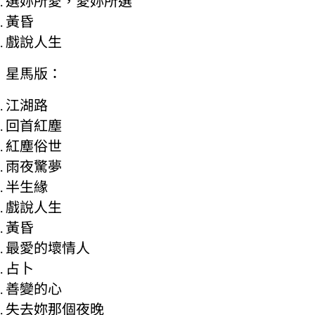
選妳所愛，愛妳所選
黃昏
戲說人生
星馬版：
江湖路
回首紅塵
紅塵俗世
雨夜驚夢
半生緣
戲說人生
黃昏
最愛的壞情人
占卜
善變的心
失去妳那個夜晚