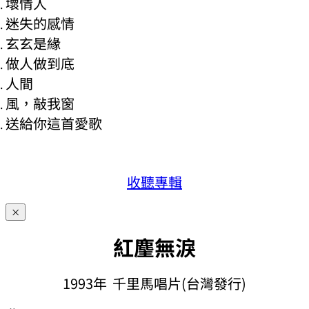
壞情人
迷失的感情
玄玄是緣
做人做到底
人間
風，敲我窗
送給你這首愛歌
收聽專輯
×
紅麈無淚
1993年 千里馬唱片(台灣發行)