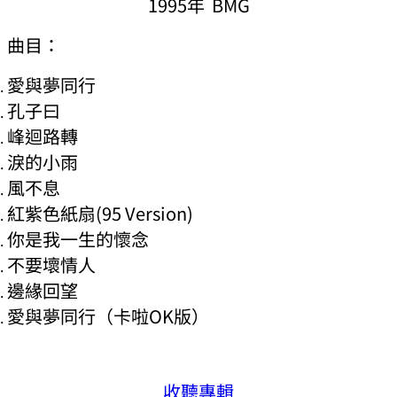
1995年 BMG
曲目：
愛與夢同行
孔子曰
峰迴路轉
淚的小雨
風不息
紅紫色紙扇(95 Version)
你是我一生的懷念
不要壞情人
邊緣回望
愛與夢同行（卡啦OK版）
收聽專輯