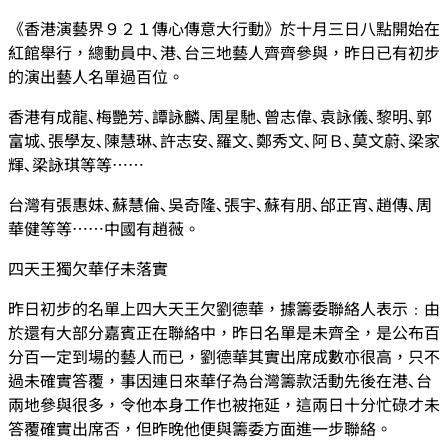
《香港演藝界９２１傳心傳意大行動》於十月三日八點開始在
紅館舉行，總動員中､港､台三地藝人齊齊參與，昨日已有初步
的演出藝人名單過百位。
香港有成龍､梅艷芳､譚詠麟､周星馳､曾志偉､袁詠儀､黎明､郭
富城､張學友､陳慧琳､許志安､羅文､鄭秀文､阿Ｂ､莫文蔚､梁家
輝､梁詠琪等等……
台灣有張惠妹､蘇慧倫､吳奇隆､張宇､蘇有朋､邰正宵､趙傳､周
華健等等……中國有趙薇。
四天王獨欠華仔未落實
昨日初步的名單上四大天王欠劉德華，據籌委聯絡人表示﹕由
於還有大部分嘉賓正在聯絡中，昨日名單是未齊全，是公布百
分百一定到場的藝人而已，劉德華其實出席成數亦很高，只不
過未確實答覆，事因連日來華仔為台灣籌款活動先後在港､台
兩地參與很多，令他本身工作也被拖延，這兩日十分忙碌才未
答覆確實出席否，但昨晚他便與籌委方面進一步聯絡。