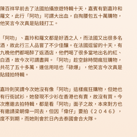
陳百祥早前去了法國拍攝旅遊特輯十天，嘉賓有劉嘉玲和
羅文，此行「阿叻」可謂大出血，自掏腰包五十萬購物，
他笑言今次真是貼錢打工。
「阿叻」、嘉玲和羅文都是好酒之人，而法國又出很多名
酒，故此行三人品嘗了不少佳釀。在法國逗留的十天，有
九晚他們都喝醉了返酒店，他們喝了很多當地出名的紅、
白酒，故今次可謂盡興。「阿叻」趁空餘時間瘋狂購物，
共花了五十多萬，連信用咭也「碌爆」，他笑言今次真是
貼錢拍特輯。
嘉玲則笑謂今次她沒有像「阿叻」這樣瘋狂購物，但她也
有行街試衫，她發現不少衫在香港也有賣，故沒有買。今
次應邀去拍特輯，都是看「阿叻」面子之故，本來對方也
有邀請梁朝偉一同去，但因「偉仔」要拍《２０４６》，
度不到期，而她則會於日內去泰國會合大隊。